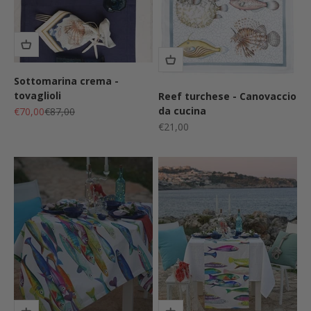
Sottomarina crema -
tovaglioli
Reef turchese - Canovaccio
da cucina
Prezzo scontato
Prezzo
€70,00
€87,00
Prezzo scontato
€21,00