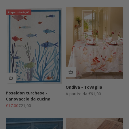
Risparmia €4,00
Ondiva - Tovaglia
Poseidon turchese -
Prezzo scontato
A partire da €61,00
Canovaccio da cucina
Prezzo scontato
Prezzo
€17,00
€21,00