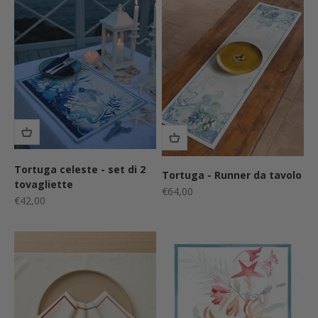
Tortuga celeste - set di 2
Tortuga - Runner da tavolo
tovagliette
Prezzo scontato
€64,00
Prezzo scontato
€42,00