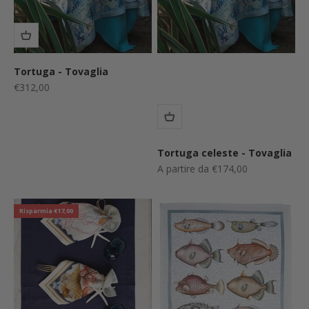
Tortuga - Tovaglia
Prezzo scontato
€312,00
Tortuga celeste - Tovaglia
Prezzo scontato
A partire da €174,00
Risparmia €17,00