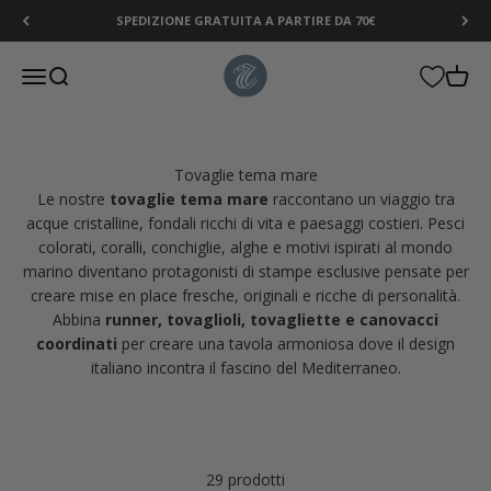
Vai al contenuto
SPEDIZIONE GRATUITA A PARTIRE DA 70€
Tessitura Toscana Telerie
Menù
Cerca
Carrel
Tovaglie tema mare
Le nostre
tovaglie tema mare
raccontano un viaggio tra
acque cristalline, fondali ricchi di vita e paesaggi costieri. Pesci
colorati, coralli, conchiglie, alghe e motivi ispirati al mondo
marino diventano protagonisti di stampe esclusive pensate per
creare mise en place fresche, originali e ricche di personalità.
Abbina
runner, tovaglioli, tovagliette e canovacci
coordinati
per creare una tavola armoniosa dove il design
italiano incontra il fascino del Mediterraneo.
29 prodotti