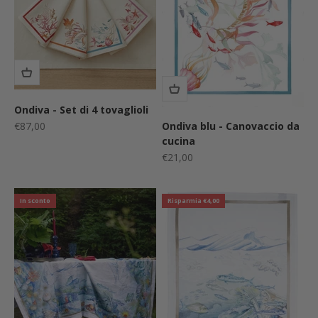
Ondiva - Set di 4 tovaglioli
Prezzo scontato
€87,00
Ondiva blu - Canovaccio da
cucina
Prezzo scontato
€21,00
In sconto
Risparmia €4,00