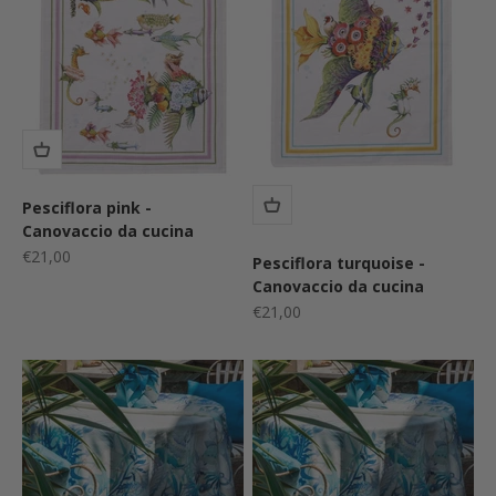
Pesciflora pink -
Canovaccio da cucina
Prezzo scontato
€21,00
Pesciflora turquoise -
Canovaccio da cucina
Prezzo scontato
€21,00