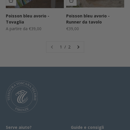
Poisson bleu avorio -
Poisson bleu avorio -
Tovaglia
Runner da tavolo
Prezzo scontato
Prezzo scontato
A partire da €39,00
€39,00
1 / 2
Serve aiuto?
Guide e consigli