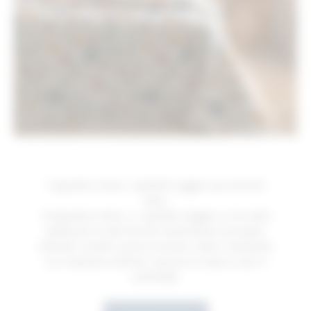
Trapuntino estivo: copriletto leggero per dormire
bene
Il trapuntino estivo, o copriletto leggero, è la scelta
ideale per le notti fresche di primavera ed estate,
offrendo comfort senza eccessivo calore. Realizzato
con materiali certificati, assicura un riposo sano e
sostenibile.