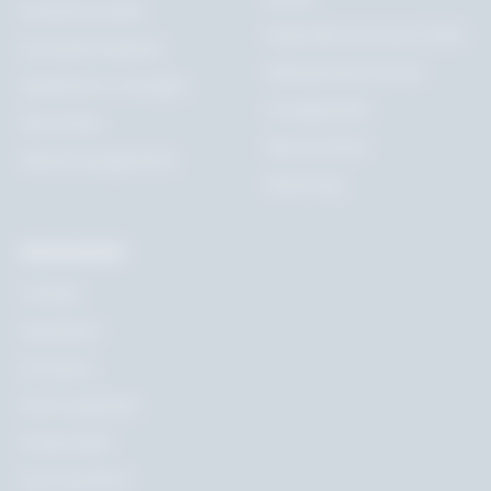
Assistenza clienti
Guida alle misure per il letto
Domande frequenti
Manutenzione tessuti
Spedizione e consegna
Consigli pratici
Reso facile
Idee di arredo
Metodi di pagamento
Newsmag
Informazioni
Contatti
Newsletter
Chi siamo
Dove acquistare
Private label
Area rivenditori