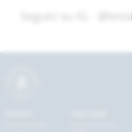
Seguici su IG - @tes
Serve aiuto?
Guide e consigli
Condizioni di vendita
Guida alle misure per la
tavola