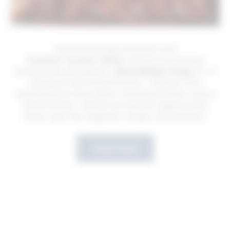
Tessitura Toscana Telerie
continua il suo percorso
internazionale partecipando a
Maison&Objet
Parigi
(10–14
settembre) Hall 6 DECOR DESIGN | Stand E6. Dove
presenteremo le nostre ultime creazioni per tavola, cucina e
camera da letto: collezioni che uniscono eleganza senza
tempo, saper fare artigianale e design contemporaneo.
Scopri di più