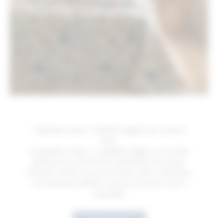
Trapuntino estivo: copriletto leggero per dormire
bene
Il trapuntino estivo, o copriletto leggero, è la scelta
ideale per le notti fresche di primavera ed estate,
offrendo comfort senza eccessivo calore. Realizzato
con materiali certificati, assicura un riposo sano e
sostenibile.