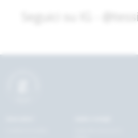
Seguici su IG - @tes
Serve aiuto?
Guide e consigli
Condizioni di vendita
Guida alle misure per la
tavola