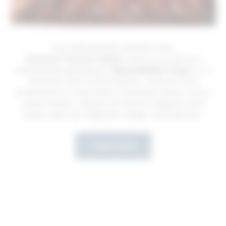
Tessitura Toscana Telerie
continua il suo percorso
internazionale partecipando a
Maison&Objet
Parigi
(10–14
settembre) Hall 6 DECOR DESIGN | Stand E6. Dove
presenteremo le nostre ultime creazioni per tavola, cucina e
camera da letto: collezioni che uniscono eleganza senza
tempo, saper fare artigianale e design contemporaneo.
Scopri di più