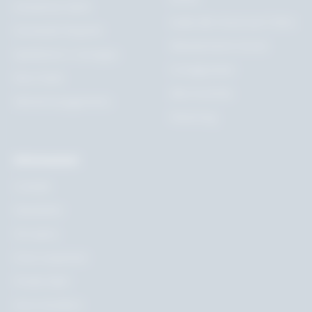
Assistenza clienti
Guida alle misure per il letto
Domande frequenti
Manutenzione tessuti
Spedizione e consegna
Consigli pratici
Reso facile
Idee di arredo
Metodi di pagamento
Newsmag
Informazioni
Contatti
Newsletter
Chi siamo
Dove acquistare
Private label
Area rivenditori